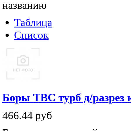
названию
Таблица
Список
Боры ТВС турб д/разрез 
466.44
руб