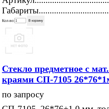
Габариты...............................
Кол-во:
В корзину
Стекло предметное с мат
краями СП-7105 26*76*1
по запросу
СП-7105, 26*76±1,0 мм, то