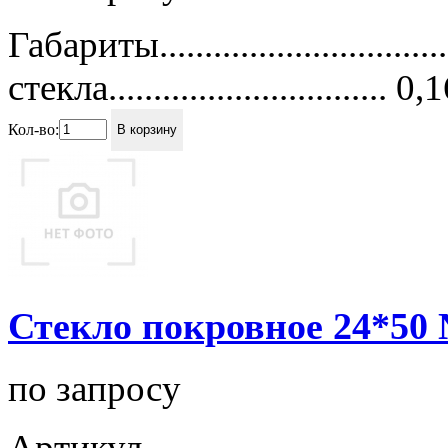
Габариты............................
стекла...............................
Кол-во:
В корзину
Стекло покровное 24*50 
по запросу
Артикул................................