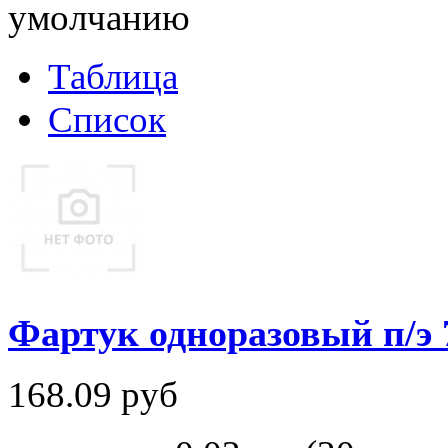
умолчанию
Таблица
Список
Фартук одноразовый п/э
168.09
руб