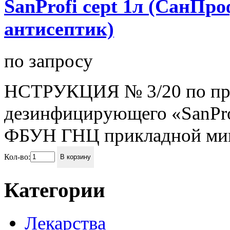
SanProfi cept 1л (СанПро
антисептик)
по запросу
НСТРУКЦИЯ № 3/20 по пр
дезинфицирующего «SanPro
ФБУН ГНЦ прикладной микр
Кол-во:
В корзину
Категории
Лекарства