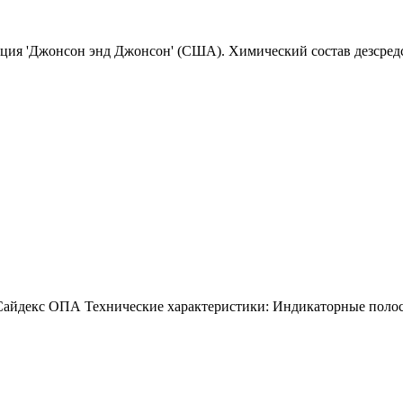
ия 'Джонсон энд Джонсон' (США). Химический состав дезсредс
Сайдекс ОПА Технические характеристики: Индикаторные полос