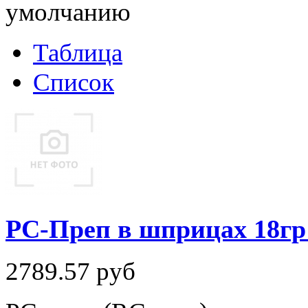
умолчанию
Таблица
Список
РС-Преп в шприцах 18гр
2789.57
руб