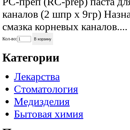
РС-преп (RC-prep) паста д
каналов (2 шпр х 9гр) Назн
смазка корневых каналов....
Кол-во:
В корзину
Категории
Лекарства
Стоматология
Медизделия
Бытовая химия