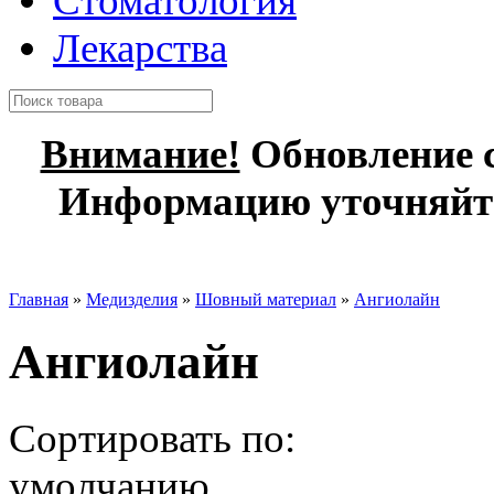
Стоматология
Лекарства
Внимание!
Обновление с
Информацию уточняйте
Главная
»
Медизделия
»
Шовный материал
»
Ангиолайн
Ангиолайн
Сортировать по:
умолчанию