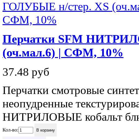
Перчатки SFM НИТРИЛ
(оч.мал.6) | СФМ, 10%
37.48
руб
Перчатки смотровые синте
неопудренные текстурирова
НИТРИЛОВЫЕ кобальт блю цв
Кол-во:
В корзину