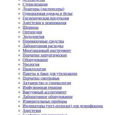
Стерилизация
Дозаторы (диспенсеры)
Одноразовая одежда и белье
Гигиеническая продукция
Анестезия и реанимация
Шприцы
Ортопедия
Эндодонтия
Перевязочные средства
Лабораторная расходка
Многоразовый инструмент
Перчатки хирургические
Оборудование
Урология
Проктология
Пакеты и баки для утилизации
Перчатки смотровые
Акушерство и гинекология
Инфузионная терапия
Вакуумный ассортимент
Лабораторное оборудование
Измерительные приборы
Индикаторы (тест-полоски) для дезинфекции
Анестезия