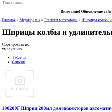
Внимание!
Обновление сайт
Главная
»
Медизделия
»
Рентген материалы
»
Шприцы колбы и 
Шприцы колбы и удлинительн
Сортировать по:
умолчанию
Таблица
Список
100200F Шприц 200мл для инжекторов автомати