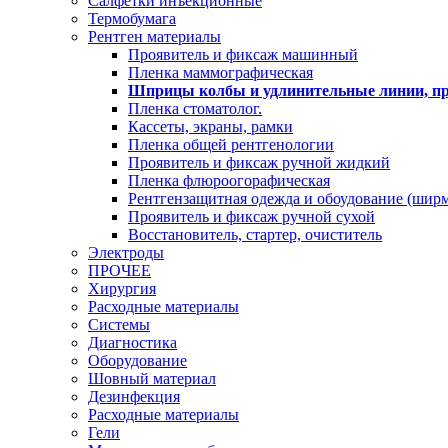
Салфетки инъекционные
Термобумага
Рентген материалы
Проявитель и фиксаж машинный
Пленка маммографическая
Шприцы колбы и удлинительные линии, пр
Пленка стоматолог.
Кассеты, экраны, рамки
Пленка общей рентгенологии
Проявитель и фиксаж ручной жидкий
Пленка флюроогорафическая
Рентгензащитная одежда и обоудование (ширм
Проявитель и фиксаж ручной сухой
Восстановитель, стартер, очиститель
Электроды
ПРОЧЕЕ
Хирургия
Расходные материалы
Системы
Диагностика
Оборудование
Шовный материал
Дезинфекция
Расходные материалы
Гели