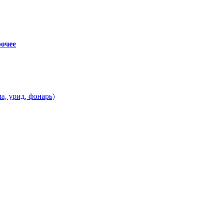
очее
а, урид, фонарь)