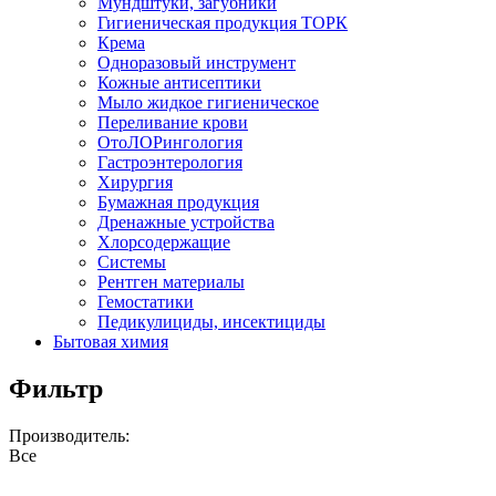
Мундштуки, загубники
Гигиеническая продукция ТОРК
Крема
Одноразовый инструмент
Кожные антисептики
Мыло жидкое гигиеническое
Переливание крови
ОтоЛОРингология
Гастроэнтерология
Хирургия
Бумажная продукция
Дренажные устройства
Хлорсодержащие
Системы
Рентген материалы
Гемостатики
Педикулициды, инсектициды
Бытовая химия
Фильтр
Производитель:
Все