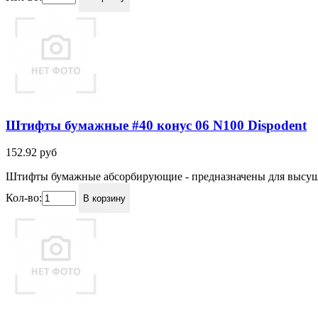
Штифты бумажные #40 конус 06 N100 Dispodent
152.92
руб
Штифты бумажные абсорбирующие - предназначены для высушив
Кол-во:
В корзину