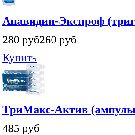
Анавидин-Экспроф (тригг
280
руб
260
руб
Купить
ТриМакс-Актив (ампулы
485
руб